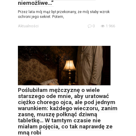
niemożliwe…”
Przez lata mój mąż był przekonany, że mój słaby wzrok
ochroni jego sekret. Potem,
Aktualności
0
1 966
Poślubiłam mężczyznę o wiele
starszego ode mnie, aby uratować
ciężko chorego ojca, ale pod jednym
warunkiem: każdego wieczoru, zanim
zasnę, muszę połknąć dziwną
tabletkę… W tamtym czasie nie
miałam pojęcia, co tak naprawdę ze
mną robi