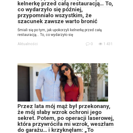
kelnerkę przed całą restauracją… To,
co wydarzyło się później,
przypomniało wszystkim, że
szacunek zawsze warto bronić
Śmiali się po tym, jak upokorzyli kelnerkę przed całą
restauracją… To, co wydarzyło się
Aktualności
0
1 431
Przez lata mój mąż był przekonany,
że mój słaby wzrok ochroni jego
sekret. Potem, po operacji laserowej,
która przywróciła mi wzrok, weszłam
do garażu… i krzyknęłam: „To