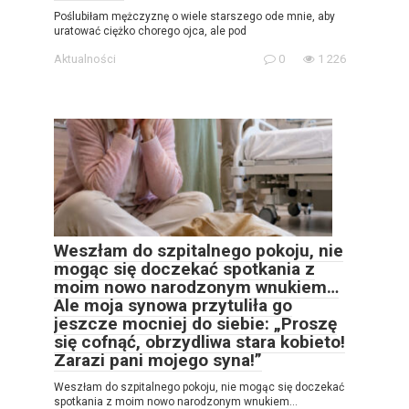
Poślubiłam mężczyznę o wiele starszego ode mnie, aby
uratować ciężko chorego ojca, ale pod
Aktualności
0
1 226
Weszłam do szpitalnego pokoju, nie
mogąc się doczekać spotkania z
moim nowo narodzonym wnukiem…
Ale moja synowa przytuliła go
jeszcze mocniej do siebie: „Proszę
się cofnąć, obrzydliwa stara kobieto!
Zarazi pani mojego syna!”
Weszłam do szpitalnego pokoju, nie mogąc się doczekać
spotkania z moim nowo narodzonym wnukiem…