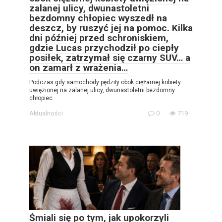
zalanej ulicy, dwunastoletni
bezdomny chłopiec wyszedł na
deszcz, by ruszyć jej na pomoc. Kilka
dni później przed schroniskiem,
gdzie Lucas przychodził po ciepły
posiłek, zatrzymał się czarny SUV… a
on zamarł z wrażenia…
Podczas gdy samochody pędziły obok ciężarnej kobiety
uwięzionej na zalanej ulicy, dwunastoletni bezdomny
chłopiec
Aktualności
0
719
Śmiali się po tym, jak upokorzyli