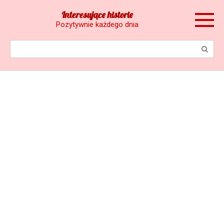
Skip
Interesujące historie
to
Pozytywnie każdego dnia
content
Search: