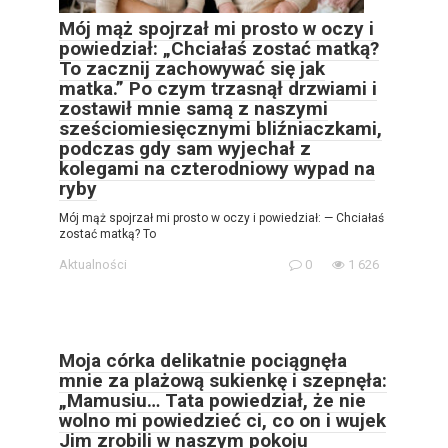
Mój mąż spojrzał mi prosto w oczy i
powiedział: „Chciałaś zostać matką?
To zacznij zachowywać się jak
matka.” Po czym trzasnął drzwiami i
zostawił mnie samą z naszymi
sześciomiesięcznymi bliźniaczkami,
podczas gdy sam wyjechał z
kolegami na czterodniowy wypad na
ryby
Mój mąż spojrzał mi prosto w oczy i powiedział: — Chciałaś
zostać matką? To
Aktualności
0
1 626
Moja córka delikatnie pociągnęła
mnie za plażową sukienkę i szepnęła:
„Mamusiu… Tata powiedział, że nie
wolno mi powiedzieć ci, co on i wujek
Jim zrobili w naszym pokoju