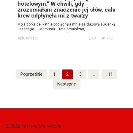
hotelowym.” W chwili, gdy
zrozumiałam znaczenie jej słów, cała
krew odpłynęła mi z twarzy
Moja córka delikatnie pociągnęła mnie za plażową sukienkę
i szepnęła: — Mamusiu… Tata powiedział,
Aktualności
0
773
Stronicowanie
Poprzednie
1
2
3
…
111
wpisów
Następne
© 2026 Interesujące historie