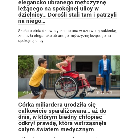
elegancko ubranego mężczyznę
leżącego na spokojnej ulicy w
dzielnicy… Dorośli stali tam i patrzyli
na niego…
Sześcioletnia dziewczynka, ubrana w czerwoną sukienkę,
znalazła elegancko ubranego mężczyznę leżącego na
spokojnej ulicy
Aktualności
0
13 413
Córka miliardera urodziła się
całkowicie sparaliżowana… aż do
dnia, w którym biedny chłopiec
odkrył prawdę, która wstrząsnęła
całym światem medycznym