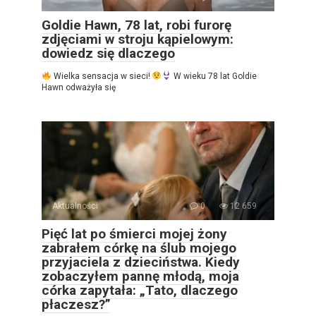
Goldie Hawn, 78 lat, robi furorę
zdjęciami w stroju kąpielowym:
dowiedz się dlaczego
Wielka sensacja w sieci!
W wieku 78 lat Goldie
Hawn odważyła się
Aktualności
0
12 659
Pięć lat po śmierci mojej żony
zabrałem córkę na ślub mojego
przyjaciela z dzieciństwa. Kiedy
zobaczyłem pannę młodą, moja
córka zapytała: „Tato, dlaczego
płaczesz?”