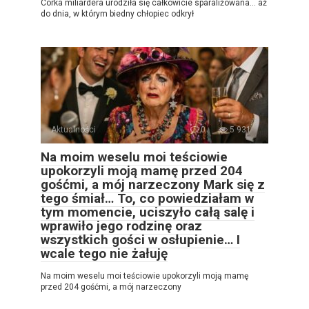
Córka miliardera urodziła się całkowicie sparaliżowana… aż
do dnia, w którym biedny chłopiec odkrył
Aktualności
0
5 931
Na moim weselu moi teściowie
upokorzyli moją mamę przed 204
gośćmi, a mój narzeczony Mark się z
tego śmiał… To, co powiedziałam w
tym momencie, uciszyło całą salę i
wprawiło jego rodzinę oraz
wszystkich gości w osłupienie… I
wcale tego nie żałuję
Na moim weselu moi teściowie upokorzyli moją mamę
przed 204 gośćmi, a mój narzeczony