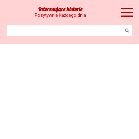
Skip
Interesujące historie
to
Pozytywnie każdego dnia
content
Search: