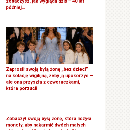
zobaczysz, jak wygląda dziś – 40 lat
później…
Zaprosił swoją byłą żonę „bez dzieci”
na kolację wigilijną, żeby ją upokorzyć —
ale ona przyszła z czworaczkami,
które porzucił
Zobaczył swoją byłą żonę, która liczyła
monety, aby nakarmić dwóch małych