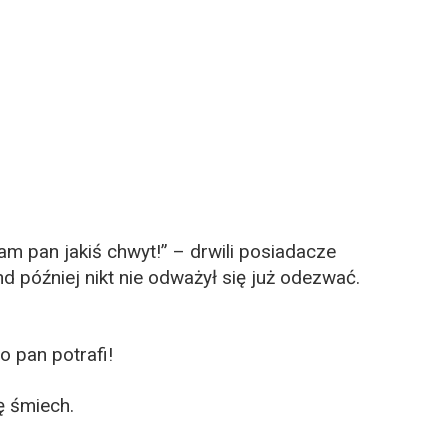
am pan jakiś chwyt!” – drwili posiadacze
d później nikt nie odważył się już odezwać.
o pan potrafi!
ię śmiech.