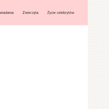
wiadania
Zwierzęta
Życie celebrytów