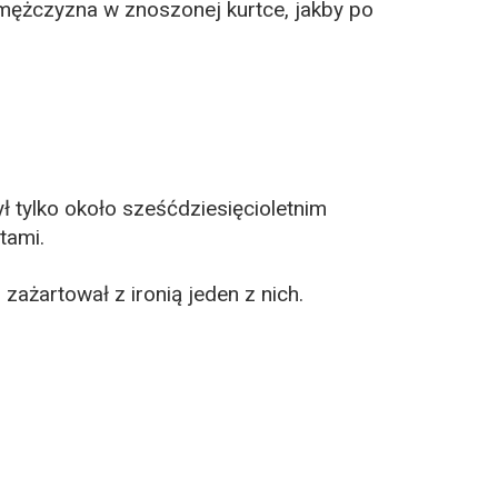
y mężczyzna w znoszonej kurtce, jakby po
 tylko około sześćdziesięcioletnim
tami.
zażartował z ironią jeden z nich.