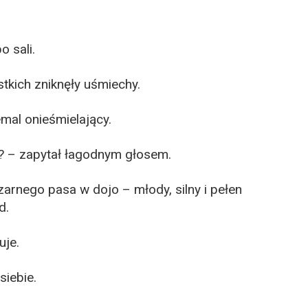
o sali.
tkich zniknęły uśmiechy.
emal onieśmielający.
? – zapytał łagodnym głosem.
arnego pasa w dojo – młody, silny i pełen
d.
uje.
siebie.