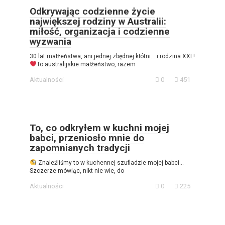
Odkrywając codzienne życie
największej rodziny w Australii:
miłość, organizacja i codzienne
wyzwania
30 lat małżeństwa, ani jednej zbędnej kłótni… i rodzina XXL!
To australijskie małżeństwo, razem
Aktualności
0
451
To, co odkryłem w kuchni mojej
babci, przeniosło mnie do
zapomnianych tradycji
Znaleźliśmy to w kuchennej szufladzie mojej babci…
Szczerze mówiąc, nikt nie wie, do
Aktualności
0
225