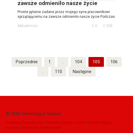
zawsze odmieniło nasze życie
Proste pytanie zadane przez mojego syna pracownikowi
sprzątającemu na zawsze odmieniło nasze życie Podczas
Aktualności
0
303
Stronicowanie
Poprzednie
1
…
104
105
106
wpisów
…
110
Następne
© 2026 Interesujące historie
Polityka Prywatności
|
Polityka plików cookie
|
DMCA
|
Mapa
Serwisu
|
Formularz kontaktowy