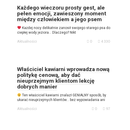
Każdego wieczoru prosty gest, ale
pełen emocji, zawieszony moment
między człowiekiem a jego psem
Każdej nocy delikatnie zanosił swojego starego psa do
ciepłej wody jeziora… Dlaczego? Nikt
Aktualności
0
4 330
Właściciel kawiarni wprowadza nową
politykę cenową, aby dać
nieuprzejmym klientom lekcję
dobrych manier
Ten właściciel kawiarni znalazł GENIALNY sposób, by
ukarać nieuprzejmych klientów… bez wypowiadania ani
Aktualności
0
97