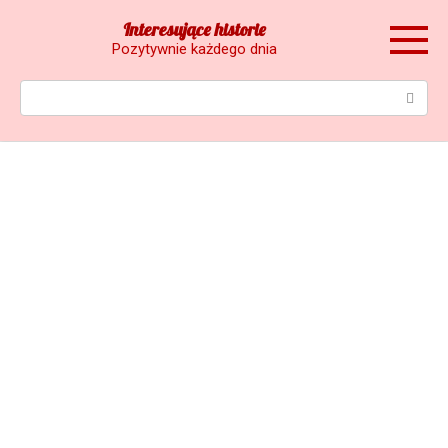
Skip
Interesujące historie
to
Pozytywnie każdego dnia
content
Search: