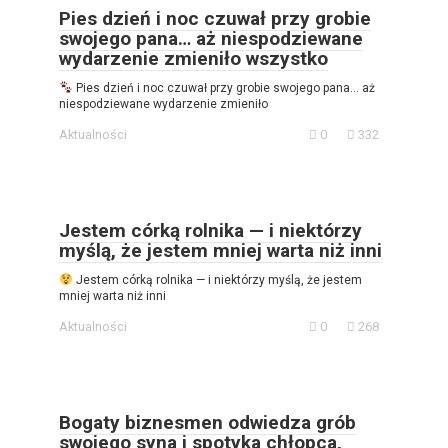
Pies dzień i noc czuwał przy grobie
swojego pana… aż niespodziewane
wydarzenie zmieniło wszystko
Pies dzień i noc czuwał przy grobie swojego pana… aż
niespodziewane wydarzenie zmieniło
Aktualności
0
332
Jestem córką rolnika — i niektórzy
myślą, że jestem mniej warta niż inni
Jestem córką rolnika — i niektórzy myślą, że jestem
mniej warta niż inni
Aktualności
0
268
Bogaty biznesmen odwiedza grób
swojego syna i spotyka chłopca,