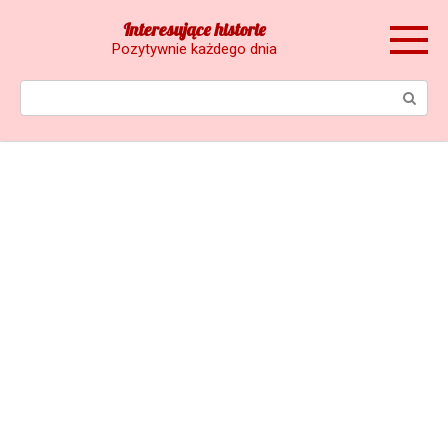
Skip
Interesujące historie
to
Pozytywnie każdego dnia
content
Search: