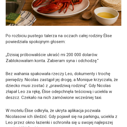
Po rozbiciu pustego talerza na oczach całej rodziny Élise
powiedziała spokojnym głosem:
„Dzisiaj próbowaliście ukraść mi 200 000 dolarów.
Zablokowałam konta. Zabieram syna i odchodzę.”
Bez wahania spakowała rzeczy Leo, dokumenty i trochę
pieniędzy. Nicolas zastąpił jej drogę, a Monique krzyczała, że
dziecko musi zostać z „prawdziwą rodziną”. Gdy Nicolas
złapał Leo za rękę, Élise odepchnęła teściową i uciekła w
deszcz. Czekało na nich zamówione wcześniej taxi.
W motelu Élise odkryła, że ukryta aplikacja pozwala
Nicolasowi ich śledzić. Gdy pojawił się na parkingu, uciekła z
Leo przez okno łazienki i schroniła się u swojej najlepszej