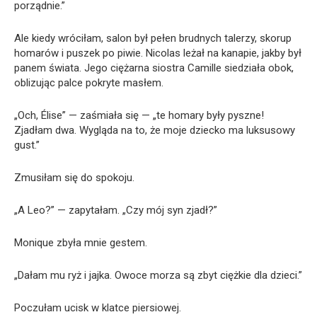
porządnie.”
Ale kiedy wróciłam, salon był pełen brudnych talerzy, skorup
homarów i puszek po piwie. Nicolas leżał na kanapie, jakby był
panem świata. Jego ciężarna siostra Camille siedziała obok,
oblizując palce pokryte masłem.
„Och, Élise” — zaśmiała się — „te homary były pyszne!
Zjadłam dwa. Wygląda na to, że moje dziecko ma luksusowy
gust.”
Zmusiłam się do spokoju.
„A Leo?” — zapytałam. „Czy mój syn zjadł?”
Monique zbyła mnie gestem.
„Dałam mu ryż i jajka. Owoce morza są zbyt ciężkie dla dzieci.”
Poczułam ucisk w klatce piersiowej.