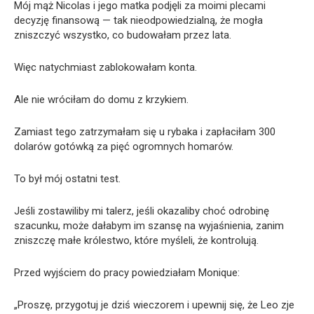
Mój mąż Nicolas i jego matka podjęli za moimi plecami
decyzję finansową — tak nieodpowiedzialną, że mogła
zniszczyć wszystko, co budowałam przez lata.
Więc natychmiast zablokowałam konta.
Ale nie wróciłam do domu z krzykiem.
Zamiast tego zatrzymałam się u rybaka i zapłaciłam 300
dolarów gotówką za pięć ogromnych homarów.
To był mój ostatni test.
Jeśli zostawiliby mi talerz, jeśli okazaliby choć odrobinę
szacunku, może dałabym im szansę na wyjaśnienia, zanim
zniszczę małe królestwo, które myśleli, że kontrolują.
Przed wyjściem do pracy powiedziałam Monique:
„Proszę, przygotuj je dziś wieczorem i upewnij się, że Leo zje