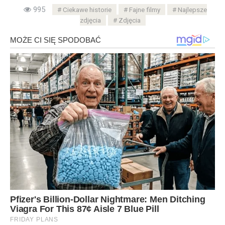
995
Ciekawe historie
Fajne filmy
Najlepsze
zdjęcia
Zdjęcia