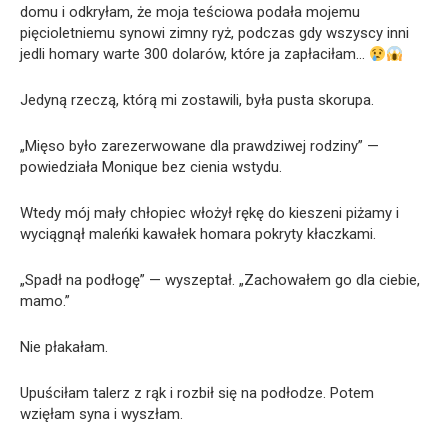
domu i odkryłam, że moja teściowa podała mojemu
pięcioletniemu synowi zimny ryż, podczas gdy wszyscy inni
jedli homary warte 300 dolarów, które ja zapłaciłam…
Jedyną rzeczą, którą mi zostawili, była pusta skorupa.
„Mięso było zarezerwowane dla prawdziwej rodziny” —
powiedziała Monique bez cienia wstydu.
Wtedy mój mały chłopiec włożył rękę do kieszeni piżamy i
wyciągnął maleńki kawałek homara pokryty kłaczkami.
„Spadł na podłogę” — wyszeptał. „Zachowałem go dla ciebie,
mamo.”
Nie płakałam.
Upuściłam talerz z rąk i rozbił się na podłodze. Potem
wzięłam syna i wyszłam.