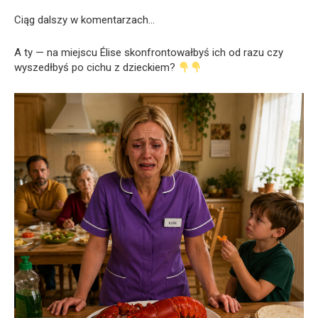
Ciąg dalszy w komentarzach…
A ty — na miejscu Élise skonfrontowałbyś ich od razu czy
wyszedłbyś po cichu z dzieckiem?